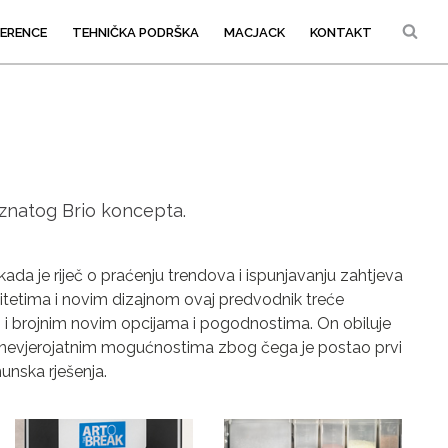
D
FERENCE
TEHNIČKA PODRŠKA
MACJACK
KONTAKT
poznatog Brio koncepta.
kada je riječ o praćenju trendova i ispunjavanju zahtjeva
tetima i novim dizajnom ovaj predvodnik treće
i i brojnim novim opcijama i pogodnostima. On obiluje
i nevjerojatnim mogućnostima zbog čega je postao prvi
hunska rješenja.