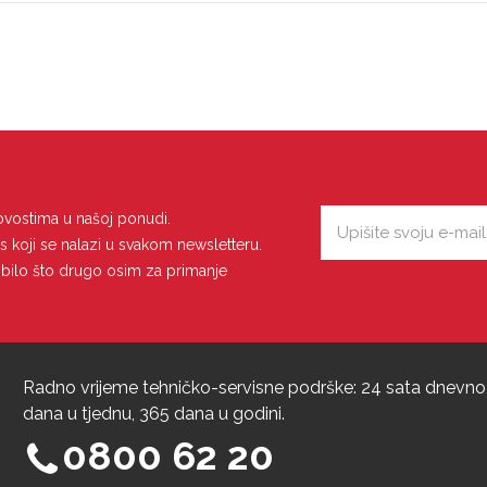
novostima u našoj ponudi.
s koji se nalazi u svakom newsletteru.
za bilo što drugo osim za primanje
Radno vrijeme tehničko-servisne podrške: 24 sata dnevno,
dana u tjednu, 365 dana u godini.
0800 62 20
-