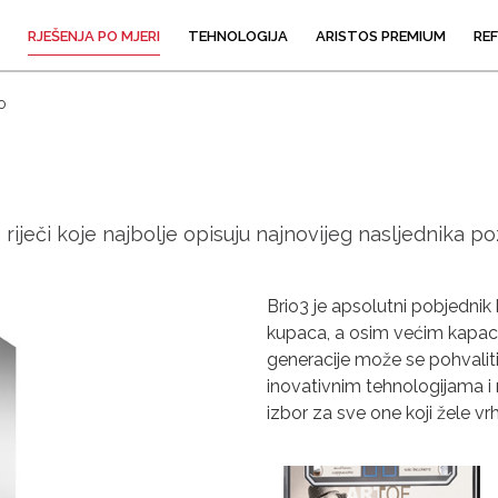
RJEŠENJA PO MJERI
TEHNOLOGIJA
ARISTOS PREMIUM
RE
o
ne riječi koje najbolje opisuju najnovijeg nasljednika 
Brio3 je apsolutni pobjednik 
kupaca, a osim većim kapaci
generacije može se pohvalit
inovativnim tehnologijama 
izbor za sve one koji žele vr